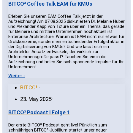
BITCO³ Coffee Talk EAM für KMUs
Erleben Sie unseren EAM Coffee Talk jetzt in der
Aufzeichnung! Am 07.08.2025 diskutierten Dr. Melanie Huber
und Alexander Kapp von Txture über ein Thema, das gerade
für kleinere und mittlere Unternehmen hochaktuell ist:
Enterprise Architecture. Warum ist EAM nicht nur etwas für
Großkonzerne, sondern ein entscheidender Erfolgsfaktor in
der Digitalisierung von KMUs? Und wie lässt sich ein
Architektur-Ansatz entwickeln, der wirklich zur
Unternehmensgröße passt? Tauchen Sie ein in die
Aufzeichnung und holen Sie sich spannende Impulse für Ihr
Unternehmen!
Weiter ›
BITCO³
·
23. May 2025
·
BITCO³ Podcast I Folge 1
Der erste BITCO³ Podcast geht live! Pünktlich zum
zehnjährigen BITCO³-Jubiläum startet unser neuer