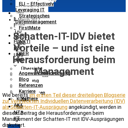
ELI – Effectively
Leveraging IT
Leveraging IT
IHR
Strategisches
E
8. March 2017
Datenmanagement
FUNK
FirstMate
TIO
Schatten-IT-IDV bietet
IHRE
N
FUNKTI
ÜBE
Vorteile – und ist eine
ON
R
ÜBER
UNS
Herausforderung beim
UNS
Management
Übersicht
Angewandte Forschung
Angewandte
Blog
Forschung
Referenzen
Blog
Karriere
Referenzen
Wie bereits
im ersten Teil dieser dreiteiligen Blogserie
KONT
Karriere
zur Versteckten Individuellen Datenverarbeitung (IDV)
AKT
KO
als Schatten-IT-Ausprägung
angekündigt, werden in
NTA
diesem Beitrag die Herausforderungen beim
KT
Management der Schatten-IT mit IDV-Ausprägungen
diskutiert.