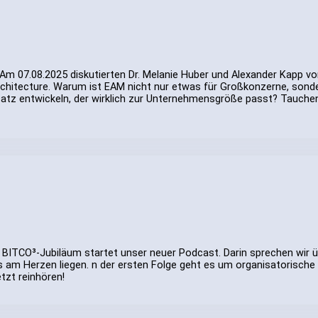
 Am 07.08.2025 diskutierten Dr. Melanie Huber und Alexander Kapp v
Architecture. Warum ist EAM nicht nur etwas für Großkonzerne, sonde
nsatz entwickeln, der wirklich zur Unternehmensgröße passt? Tauchen
 BITCO³-Jubiläum startet unser neuer Podcast. Darin sprechen wir üb
s am Herzen liegen. n der ersten Folge geht es um organisatorische F
tzt reinhören!