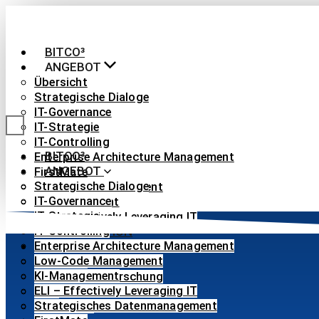
Skip
to
content
BITCO³
ANGEBOT
Übersicht
Strategische Dialoge
IT-Governance
IT-Strategie
IT-Controlling
BITCO³
Enterprise Architecture Management
ANGEBOT
FirstMate
Strategische Dialoge
Low-Code Management
IT-Governance
KI-Management
IT-Strategie
ELI – Effectively Leveraging IT
IT-Controlling
IHRE FUNKTION
Enterprise Architecture Management
ÜBER UNS
Low-Code Management
Übersicht
KI-Management
Angewandte Forschung
ELI – Effectively Leveraging IT
Blog
Strategisches Datenmanagement
Referenzen