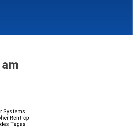
g am
n
wer Systems
pher Rentrop
l des Tages