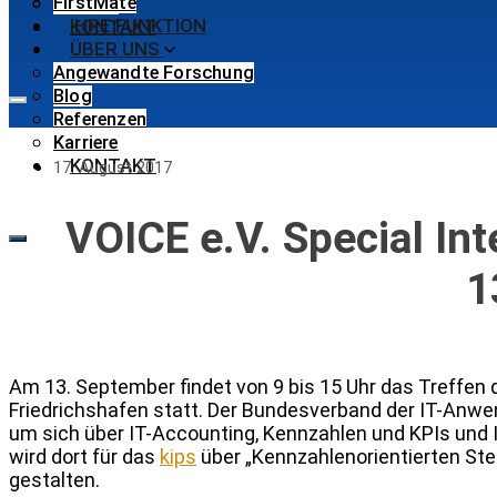
FirstMate
Karriere
IHRE FUNKTION
KONTAKT
ÜBER UNS
Angewandte Forschung
Blog
Referenzen
Karriere
KONTAKT
17. August 2017
VOICE e.V. Special Int
1
Am 13. September findet von 9 bis 15 Uhr das Treffen d
Friedrichshafen statt. Der Bundesverband der IT-Anwe
um sich über IT-Accounting, Kennzahlen und KPIs und
wird dort für das
kips
über „Kennzahlenorientierten Ste
gestalten.