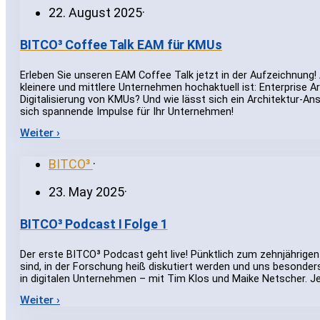
22. August 2025
·
BITCO³ Coffee Talk EAM für KMUs
Erleben Sie unseren EAM Coffee Talk jetzt in der Aufzeichnung!
kleinere und mittlere Unternehmen hochaktuell ist: Enterprise 
Digitalisierung von KMUs? Und wie lässt sich ein Architektur-A
sich spannende Impulse für Ihr Unternehmen!
Weiter ›
BITCO³
·
23. May 2025
·
BITCO³ Podcast I Folge 1
Der erste BITCO³ Podcast geht live! Pünktlich zum zehnjährigen
sind, in der Forschung heiß diskutiert werden und uns besonder
in digitalen Unternehmen – mit Tim Klos und Maike Netscher. Je
Weiter ›