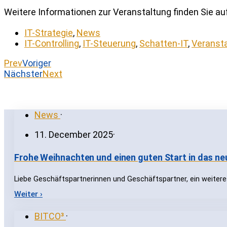
Weitere Informationen zur Veranstaltung finden Sie au
IT-Strategie
,
News
IT-Controlling
,
IT-Steuerung
,
Schatten-IT
,
Veranst
Prev
Voriger
Nächster
Next
News
·
11. December 2025
·
Frohe Weihnachten und einen guten Start in das ne
Liebe Geschäftspartnerinnen und Geschäftspartner, ein weiteres
Weiter ›
BITCO³
·