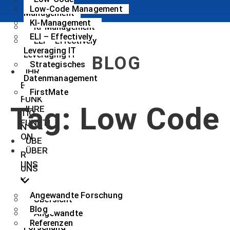
Low-Code Management
Management
KI-Management
KI-Management
ELI – Effectively
ELI – Effectively
Leveraging IT
Leveraging IT
BLOG
Strategisches
IHR
Datenmanagement
E
FirstMate
FUNK
Tag: Low Code
IHRE
TIO
FUNKTI
N
ON
ÜBE
ÜBER
R
UNS
UNS
Angewandte Forschung
Übersicht
Blog
Angewandte
Referenzen
Forschung