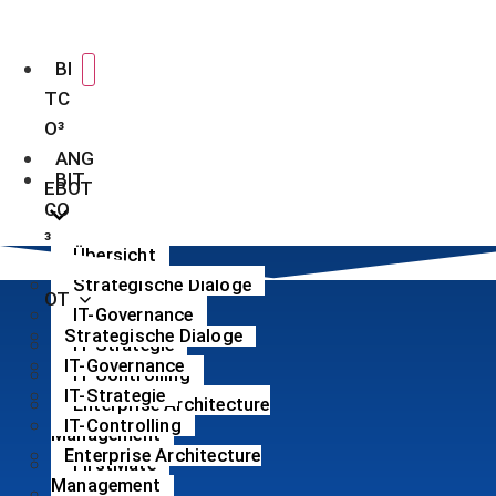
Skip
to
BI
content
TC
O³
ANG
BIT
EBOT
CO
³
Übersicht
ANGEB
Strategische Dialoge
OT
IT-Governance
Strategische Dialoge
IT-Strategie
IT-Governance
IT-Controlling
IT-Strategie
Enterprise Architecture
IT-Controlling
Management
Enterprise Architecture
FirstMate
Management
Low-Code