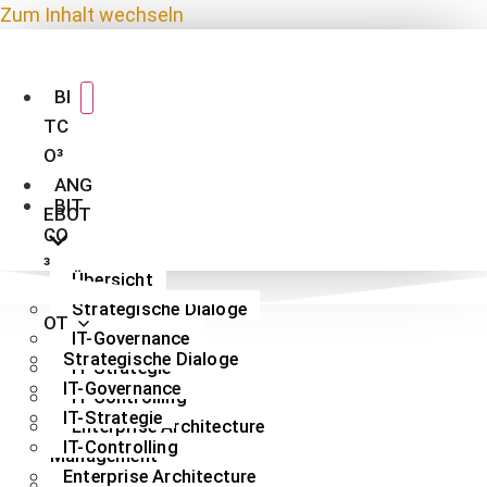
Zum Inhalt wechseln
BI
TC
O³
ANG
BIT
EBOT
CO
³
Übersicht
ANGEB
Strategische Dialoge
OT
IT-Governance
Strategische Dialoge
IT-Strategie
IT-Governance
IT-Controlling
IT-Strategie
Enterprise Architecture
IT-Controlling
Management
Enterprise Architecture
FirstMate