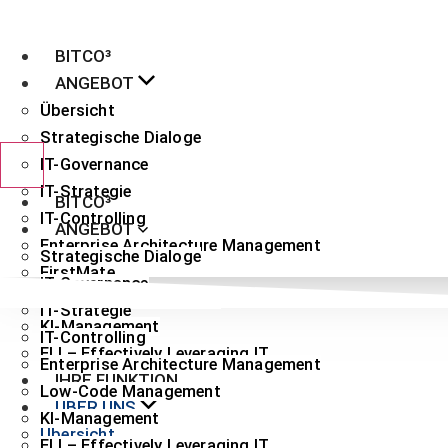
Zum
Inhalt
BITCO³
wechseln
ANGEBOT
Übersicht
Strategische Dialoge
IT-Governance
IT-Strategie
BITCO³
IT-Controlling
ANGEBOT
Enterprise Architecture Management
Strategische Dialoge
FirstMate
IT-Governance
Low-Code Management
IT-Strategie
KI-Management
IT-Controlling
ELI – Effectively Leveraging IT
Enterprise Architecture Management
IHRE FUNKTION
Low-Code Management
ÜBER UNS
KI-Management
Übersicht
ELI – Effectively Leveraging IT