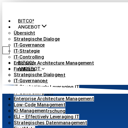
Zum
Inhalt
wechseln
BITCO³
ANGEBOT
Übersicht
Strategische Dialoge
IT-Governance
IT-Strategie
IT-Controlling
BITCO³
Enterprise Architecture Management
ANGEBOT
FirstMate
Strategische Dialoge
Low-Code Management
IT-Governance
KI-Management
IT-Strategie
ELI – Effectively Leveraging IT
IT-Controlling
IHRE FUNKTION
Enterprise Architecture Management
ÜBER UNS
Low-Code Management
Übersicht
KI-Management
Angewandte Forschung
ELI – Effectively Leveraging IT
Blog
Strategisches Datenmanagement
Referenzen