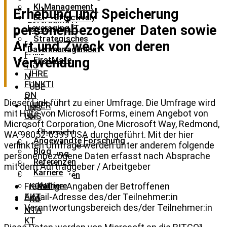
KI-Management
ELI – Effectively
Erhebung und Speicherung
ELI – Effectively
Leveraging IT
personenbezogener Daten sowie
Leveraging IT
IHR
Strategisches
Art und Zweck von deren
E
Datenmanagement
FUNK
Verwendung
FirstMate
TIO
IHRE
N
FUNKTI
ÜBE
ON
R
Dieser Link führt zu einer Umfrage. Die Umfrage wird
ÜBER
UNS
mit Hilfe von Microsoft Forms, einem Angebot von
UNS
Microsoft Corporation, One Microsoft Way, Redmond,
Übersicht
WA 98052-6399 USA durchgeführt. Mit der hier
Angewandte Forschung
Angewandte
verlinkten Umfrage werden unter anderem folgende
Blog
Forschung
personenbezogene Daten erfasst nach Absprache
Referenzen
Blog
mit dem Auftraggeber / Arbeitgeber
Karriere
Referenzen
KONT
Karriere
Freiwillige Angaben der Betroffenen
AKT
E-Mail-Adresse des/der Teilnehmer:in
KO
Verantwortungsbereich des/der Teilnehmer:in
NTA
KT