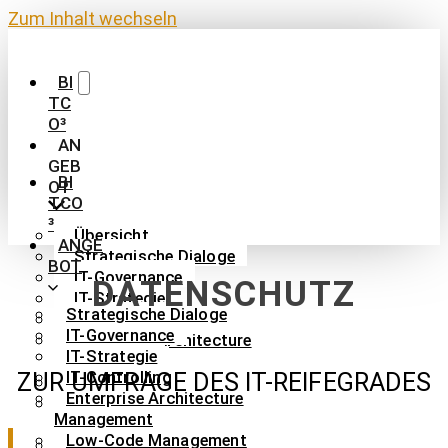
Zum Inhalt wechseln
BI
TC
O³
AN
GEB
BI
OT
TCO
³
Übersicht
ANGE
Strategische Dialoge
BOT
IT-Governance
DATENSCHUTZ
IT-Strategie
Strategische Dialoge
IT-Controlling
IT-Governance
Enterprise Architecture
IT-Strategie
Management
IT-Controlling
ZUR UMFRAGE DES IT-REIFEGRADES
FirstMate
Enterprise Architecture
Low-Code
Management
Management
Low-Code Management
KI-Management