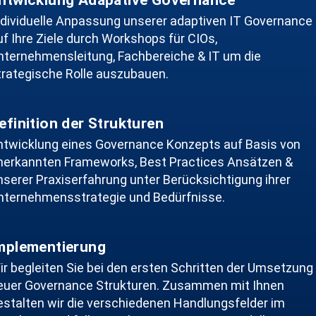
ntwicklung Adapative Governance
ndividuelle Anpassung unserer adaptiven IT Governance
uf Ihre Ziele durch Workshops für CIOs,
nternehmensleitung, Fachbereiche & IT um die
trategische Rolle auszubauen.
efinition der Strukturen
ntwicklung eines Governance Konzepts auf Basis von
nerkannten Frameworks, Best Practices Ansätzen &
nserer Praxiserfahrung unter Berücksichtigung ihrer
nternehmensstrategie und Bedürfnisse.
mplementierung
ir begleiten Sie bei den ersten Schritten der Umsetzung
euer Governance Strukturen. Zusammen mit Ihnen
estalten wir die verschiedenen Handlungsfelder im