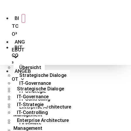
Zum
Inhalt
BI
wechseln
TC
O³
ANG
BIT
EBOT
CO
³
Übersicht
ANGEB
Strategische Dialoge
OT
IT-Governance
Strategische Dialoge
IT-Strategie
IT-Governance
IT-Controlling
IT-Strategie
Enterprise Architecture
IT-Controlling
Management
Enterprise Architecture
FirstMate
Management
Low-Code