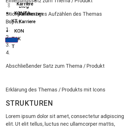
Einleitungssatz zum Thema / Produkt
Karriere
Blog
KONTA
Stichpunktartiges Aufzählen des Themas
Referenzen
KT
Bspw.:
Karriere
1.
KON
2.
TAK
3.
T
4.
Abschließender Satz zum Thema / Produkt
Erklärung des Themas / Produkts mit Icons
STRUKTUREN
Lorem ipsum dolor sit amet, consectetur adipiscing
elit. Ut elit tellus, luctus nec ullamcorper mattis,