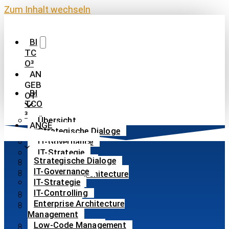
Zum Inhalt wechseln
BI
TC
O³
AN
GEB
BI
OT
TCO
³
Übersicht
ANGE
Strategische Dialoge
BOT
IT-Governance
IT-Strategie
Strategische Dialoge
IT-Controlling
IT-Governance
Enterprise Architecture
IT-Strategie
Management
IT-Controlling
FirstMate
Enterprise Architecture
Low-Code
Management
Management
Low-Code Management
KI-Management