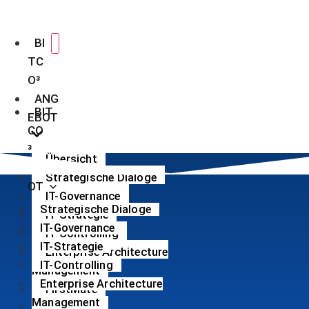
Zum
Inhalt
BI
wechseln
TC
O³
ANG
BIT
EBOT
CO
³
Übersicht
ANGEB
Strategische Dialoge
OT
IT-Governance
Strategische Dialoge
IT-Strategie
IT-Governance
IT-Controlling
IT-Strategie
Enterprise Architecture
IT-Controlling
Management
Enterprise Architecture
FirstMate
Management
Low-Code