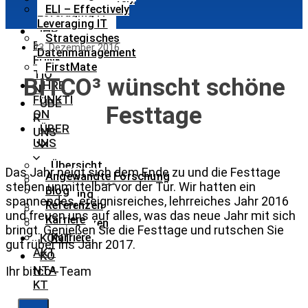
ELI – Effectively
Leveraging IT
Leveraging IT
IHR
Strategisches
E
23. Dezember 2016
Datenmanagement
FUNK
FirstMate
TIO
BITCO³ wünscht schöne
IHRE
N
FUNKTI
ÜBE
Festtage
ON
R
ÜBER
UNS
UNS
Übersicht
Das Jahr neigt sich dem Ende zu und die Festtage
Angewandte Forschung
Angewandte
stehen unmittelbar vor der Tür. Wir hatten ein
Blog
Forschung
spannendes, ereignisreiches, lehrreiches Jahr 2016
Referenzen
Blog
und freuen uns auf alles, was das neue Jahr mit sich
Karriere
Referenzen
bringt. Genießen Sie die Festtage und rutschen Sie
KONT
Karriere
gut rüber ins Jahr 2017.
AKT
KO
NTA
Ihr bitco³-Team
KT