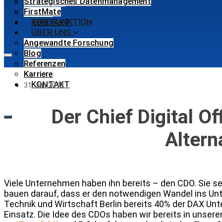
Strategisches Datenmanagement
Referenzen
FirstMate
Karriere
IHRE FUNKTION
KONTAKT
ÜBER UNS
Angewandte Forschung
Blog
Referenzen
Karriere
KONTAKT
31. Juli 2018
Der Chief Digital Of
Altern
Viele Unternehmen haben ihn bereits – den CDO. Sie se
bauen darauf, dass er den notwendigen Wandel ins Unt
Technik und Wirtschaft Berlin bereits 40% der DAX Un
Einsatz. Die Idee des CDOs haben wir bereits in unsere