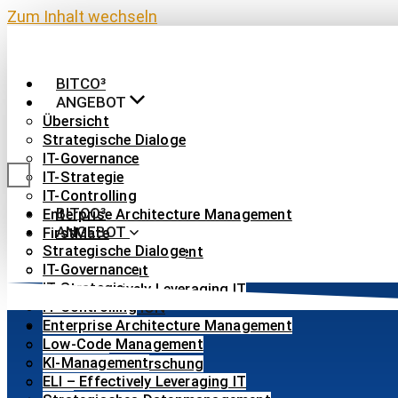
Zum Inhalt wechseln
BITCO³
ANGEBOT
Übersicht
Strategische Dialoge
IT-Governance
IT-Strategie
IT-Controlling
BITCO³
Enterprise Architecture Management
ANGEBOT
FirstMate
Strategische Dialoge
Low-Code Management
IT-Governance
KI-Management
IT-Strategie
ELI – Effectively Leveraging IT
IT-Controlling
IHRE FUNKTION
Enterprise Architecture Management
ÜBER UNS
Low-Code Management
Übersicht
KI-Management
Angewandte Forschung
ELI – Effectively Leveraging IT
Blog