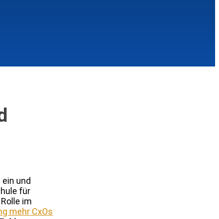
d
 ein und
hule für
Rolle im
ung mehr CxOs