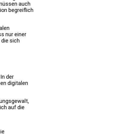
s müssen auch
on begreiflich
alen
ss nur einer
 die sich
In der
en digitalen
dungsgewalt,
ich auf die
ie