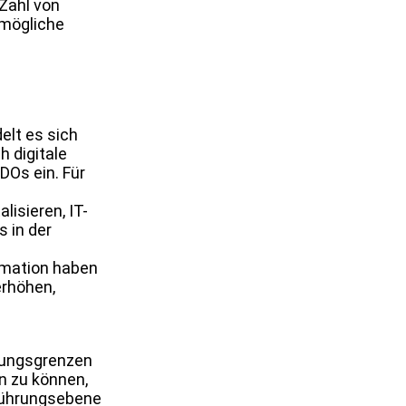
Zahl von
 mögliche
elt es sich
 digitale
Os ein. Für
lisieren, IT-
 in der
ormation haben
erhöhen,
lungsgrenzen
n zu können,
führungsebene