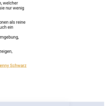
n, welcher
sie nur wenig
onen als reine
uch ein
 Umgebung,
zeigen,
Jenny Schwarz