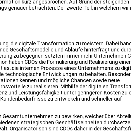
formation kurz angesprochen. Auf Grund der steigenden 
rags genauer betrachten. Der zweite Teil, in welchem wir
g, die digitale Transformation zu meistern. Dabei hand
e Geschäftsmodelle und Abläufe hinterfragt und durch
derung zu begegnen setzten immer mehr Unternehmen CD
ion haben CDOs die Formulierung und Realisierung einer
lt es, die internen Prozesse eines Unternehmens zu digita
lle technologische Entwicklungen zu behalten. Besonders
ationen kennen und mögliche Chancen sowie neue
svorteile zu realisieren. Mithilfe der digitalen Transf
ienz und Leistungsfähigkeit unter geringeren Kosten zu 
Kundenbedürfnisse zu entwickeln und schneller auf
im Gesamtunternehmen zu bewirken, welcher über Abtei
schiedenen strategischen Geschäftseinheiten durchsetze
lt. Organisatorisch sind CDOs daher in der Geschäfts