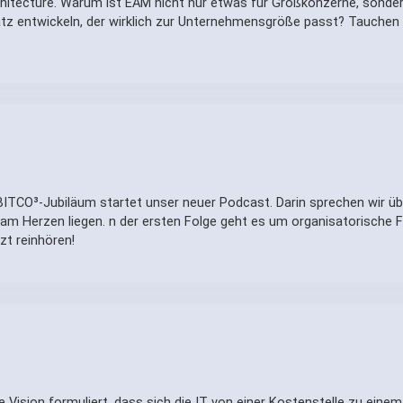
rchitecture. Warum ist EAM nicht nur etwas für Großkonzerne, sonder
atz entwickeln, der wirklich zur Unternehmensgröße passt? Tauchen S
BITCO³-Jubiläum startet unser neuer Podcast. Darin sprechen wir übe
am Herzen liegen. n der ersten Folge geht es um organisatorische Fä
zt reinhören!
ie Vision formuliert, dass sich die IT von einer Kostenstelle zu eine