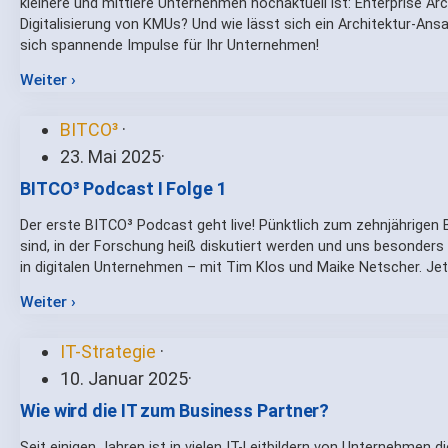
kleinere und mittlere Unternehmen hochaktuell ist: Enterprise A
Digitalisierung von KMUs? Und wie lässt sich ein Architektur-Ans
sich spannende Impulse für Ihr Unternehmen!
Weiter ›
BITCO³
·
23. Mai 2025
·
BITCO³ Podcast I Folge 1
Der erste BITCO³ Podcast geht live! Pünktlich zum zehnjährigen 
sind, in der Forschung heiß diskutiert werden und uns besonders 
in digitalen Unternehmen – mit Tim Klos und Maike Netscher. Jet
Weiter ›
IT-Strategie
·
10. Januar 2025
·
Wie wird die IT zum Business Partner?
Seit einigen Jahren ist in vielen IT-Leitbildern von Unternehmen d