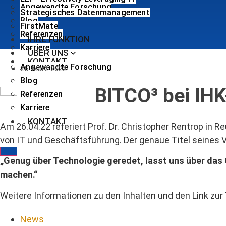
Angewandte Forschung
Strategisches Datenmanagement
Blog
FirstMate
Referenzen
IHRE FUNKTION
Karriere
ÜBER UNS
KONTAKT
Angewandte Forschung
25. März 2022
Blog
BITCO³ bei IHK
Referenzen
Karriere
KONTAKT
Am 26.04.22 referiert Prof. Dr. Christopher Rentrop in
von IT und Geschäftsführung. Der genaue Titel seines V
„Genug über Technologie geredet, lasst uns über das
machen.“
Weitere Informationen zu den Inhalten und den Link zur
News