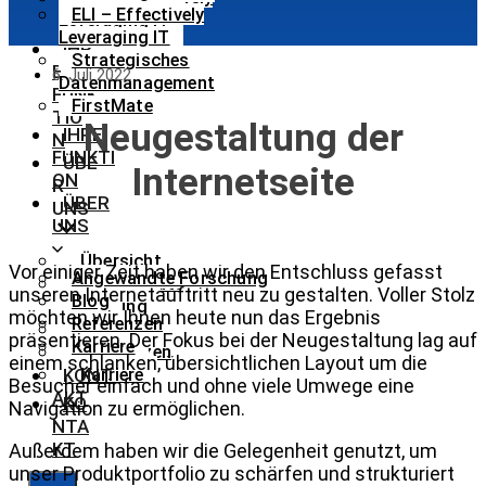
ELI – Effectively
Leveraging IT
Leveraging IT
IHR
Strategisches
E
6. Juli 2022
Datenmanagement
FUNK
FirstMate
TIO
Neugestaltung der
IHRE
N
FUNKTI
ÜBE
Internetseite
ON
R
ÜBER
UNS
UNS
Übersicht
Vor einiger Zeit haben wir den Entschluss gefasst
Angewandte Forschung
Angewandte
unseren Internetauftritt neu zu gestalten. Voller Stolz
Blog
Forschung
möchten wir Ihnen heute nun das Ergebnis
Referenzen
Blog
präsentieren. Der Fokus bei der Neugestaltung lag auf
Karriere
Referenzen
einem schlanken, übersichtlichen Layout um die
KONT
Karriere
Besucher einfach und ohne viele Umwege eine
AKT
KO
Navigation zu ermöglichen.
NTA
KT
Außerdem haben wir die Gelegenheit genutzt, um
unser Produktportfolio zu schärfen und strukturiert