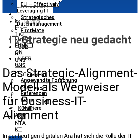
ELI – Effectively
Leveraging IT
Leveraging IT
IHR
Strategisches
E
28. Juli 2023
Datenmanagement
FUNK
FirstMate
TIO
IT-Strategie neu gedacht
IHRE
N
FUNKTI
ÜBE
ON
R
ÜBER
UNS
UNS
Das Strategic-Alignment-
Übersicht
Angewandte Forschung
Angewandte
Modell als Wegweiser
Blog
Forschung
Referenzen
Blog
für Business-IT-
Karriere
Referenzen
KONT
Karriere
Alignment
AKT
KO
NTA
KT
In der heutigen digitalen Ära hat sich die Rolle der IT