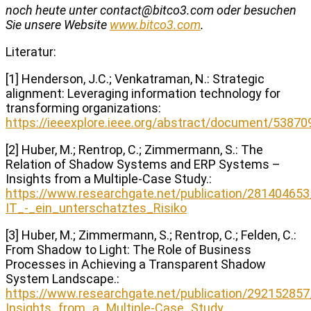
noch heute unter
contact@bitco3.com
oder besuchen
Sie unsere Website
www.bitco3.com
.
Literatur:
[1] Henderson, J.C.; Venkatraman, N.: Strategic
alignment: Leveraging information technology for
transforming organizations:
https://ieeexplore.ieee.org/abstract/document/53870
[2] Huber, M.; Rentrop, C.; Zimmermann, S.: The
Relation of Shadow Systems and ERP Systems –
Insights from a Multiple-Case Study.:
https://www.researchgate.net/publication/28140465
IT_-_ein_unterschatztes_Risiko
[3] Huber, M.; Zimmermann, S.; Rentrop, C.; Felden, C.:
From Shadow to Light: The Role of Business
Processes in Achieving a Transparent Shadow
System Landscape.:
https://www.researchgate.net/publication/292152
Insights_from_a_Multiple-Case_Study