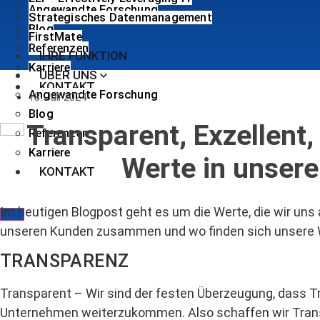
Angewandte Forschung
Strategisches Datenmanagement
Blog
FirstMate
Referenzen
IHRE FUNKTION
Karriere
ÜBER UNS
KONTAKT
Angewandte Forschung
18. Juli 2024
Blog
Transparent, Exzellent
Referenzen
Karriere
Werte in unsere
KONTAKT
Im heutigen Blogpost geht es um die Werte, die wir uns
unseren Kunden zusammen und wo finden sich unsere W
TRANSPARENZ
Transparent – Wir sind der festen Überzeugung, dass Tr
Unternehmen weiterzukommen. Also schaffen wir Trans