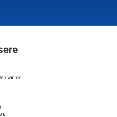
sere
ten wir mit
s
ess