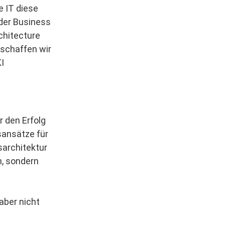
e IT diese
 der Business
chitecture
schaffen wir
I
r den Erfolg
sansätze für
architektur
n, sondern
aber nicht