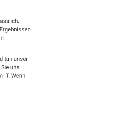
ässlich.
 Ergebnissen
nn
nd tun unser
 Sie uns
um IT. Wenn