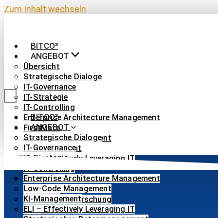
Zum Inhalt wechseln
BITCO³
ANGEBOT
Übersicht
Strategische Dialoge
IT-Governance
IT-Strategie
IT-Controlling
BITCO³
Enterprise Architecture Management
ANGEBOT
FirstMate
Strategische Dialoge
Low-Code Management
IT-Governance
KI-Management
IT-Strategie
ELI – Effectively Leveraging IT
IT-Controlling
IHRE FUNKTION
Enterprise Architecture Management
ÜBER UNS
Low-Code Management
Übersicht
KI-Management
Angewandte Forschung
ELI – Effectively Leveraging IT
Blog